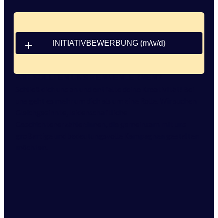
INITIATIVBEWERBUNG (m/w/d)
WIR SOLLTEN UNS KENNENLERNEN?
Schließ dich uns an und entfalte deine Kreativität! Bei
uns geht es mehr um dich als um eine Rolle. Wir suchen
Gleichgesinnte, leidenschaftliche
Geschichtenerzähler:innen, die gemeinsam mit uns
großartige und bedeutungsvolle Kampagnen gestalten
möchten.